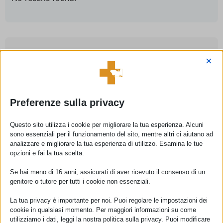
Come si può prenotare una visita?
×
La prenotazione di una visita specialistica e/o
esami specialistici presso il nostro Centro può
essere effettuata nelle seguenti modalità:
Preferenze sulla privacy
Telefonicamente al numero:
0773404549
Questo sito utilizza i cookie per migliorare la tua esperienza. Alcuni
Tramite messaggio su Whats’app al
numero:
sono essenziali per il funzionamento del sito, mentre altri ci aiutano ad
3349933395
analizzare e migliorare la tua esperienza di utilizzo. Esamina le tue
opzioni e fai la tua scelta.
Tramite email all’indirizzo di posta:
info@fisiomedpriverno.it
Se hai meno di 16 anni, assicurati di aver ricevuto il consenso di un
Compilando il modulo nella sezione
genitore o tutore per tutti i cookie non essenziali.
Contatti
. Successivamente verrete ricontattati per
La tua privacy è importante per noi. Puoi regolare le impostazioni dei
fissare un appuntamento.
cookie in qualsiasi momento. Per maggiori informazioni su come
Venire di persona presso il nostro Centro
utilizziamo i dati, leggi la nostra politica sulla privacy. Puoi modificare