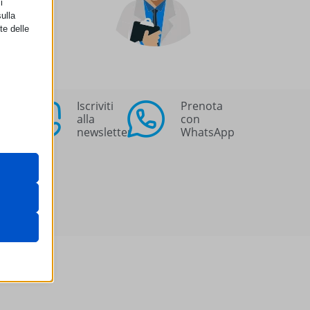
i
ulla
te delle
Iscriviti
Prenota
alla
con
retto
newsletter
WhatsApp
utente
 il loro
gateway di