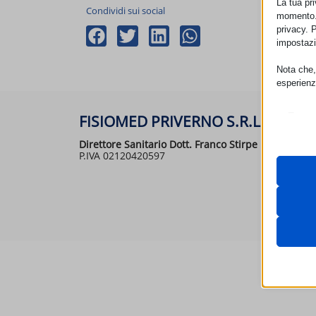
La tua pr
Condividi sui social
momento. 
privacy. 
impostazi
Nota che, 
esperienz
Essen
FISIOMED PRIVERNO S.R.L.
I cooki
funzio
Direttore Sanitario Dott. Franco Stirpe
P.IVA 02120420597
second
Neces
Questi 
__strip
utilizz
__strip
pagamen
_iub_cs
Analit
cookiec
I cooki
cdn.jsde
googtra
informa
unpkg.
HappyL