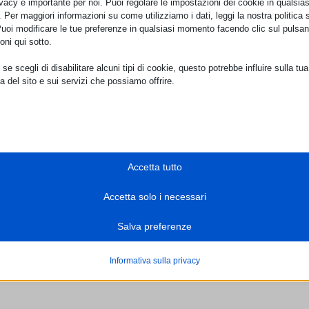
ivacy è importante per noi. Puoi regolare le impostazioni dei cookie in qualsias
Per maggiori informazioni su come utilizziamo i dati, leggi la nostra politica s
Puoi modificare le tue preferenze in qualsiasi momento facendo clic sul pulsan
oni qui sotto.
se scegli di disabilitare alcuni tipi di cookie, questo potrebbe influire sulla tua
a del sito e sui servizi che possiamo offrire.
ziali
POLIAMBULATORIO FISIOMED
Trasparenza
e e i servizi essenziali abilitano le funzioni di base e sono necessari per il cor
Tel.
+(39) 0773.904549
Personal Data Policy
namento del sito web. Questi cookie e servizi non richiedono il consenso dell'
Email:
info@fisiomedpriverno.it
PEC:
fisiomed@arubapec.it
o il GDPR.
Cookie Policy
Mostra dettagli
Accetta tutto
LABORATORIO ANALISI POLILAB
Tel.
+(39) 0773.913098
sari
cookie e servizi sono necessari per il corretto funzionamento del sito web, ma
Accetta solo i necessari
e_mid
o richiede il consenso dell'utente. Questo può includere, ma non è limitato a: 
e_sid
to, servizi captcha, servizi di prenotazione integrati.
Salva preferenze
Mostra dettagli
-*
ici
onsent_status
Informativa sulla privacy
e di statistica raccolgono informazioni sull'utilizzo, consentendoci di ottenere
livr.net
ns
zioni su come i visitatori interagiscono con il nostro sito web.
com
Mostra dettagli
ocalTimeZone