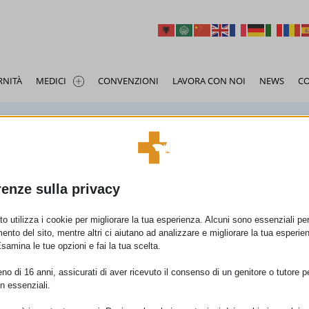
RNITÀ
MEDICI
CONVENZIONI
LAVORA CON NOI
NEWS
CO
a
oberta
Angiologia e Chirurgia Vascolare
Montanari Stefano
Broncopneum
Proia Tonino
Fisiomed Priverno
I nostri medici
enerale
Alfredo
Dermatologia e Venereologia
De Zuanni Marco
Dietologia e N
De Angelis Mar
gia e Diabetologia
Ginecologia ed Ostetricia
Zomparelli Samanta
Medicina dello
Piccione Eman
renze sulla privacy
rgia
gela
Neurologia
Zaccheo Filippo
Oculistica
De Cupis Mari
PAGINA PRECEDENTE
ngoiatria
atti Alba Sunshine
Podologia
Gulino Francesca
Reumatologia
Pantaneschi G
o utilizza i cookie per migliorare la tua esperienza. Alcuni sono essenziali per 
atria infantile
atore
Fisiatria e Medicina Riabilitativa
Pazzaglia Luca
Scarchilli Albe
ento del sito, mentre altri ci aiutano ad analizzare e migliorare la tua esperie
Esamina le tue opzioni e fai la tua scelta.
s Cinzia
Di Crosta Giuseppe
Stirpe Franco
ianmarco
Di Emma Claudio
Falco Pietro
o di 16 anni, assicurati di aver ricevuto il consenso di un genitore o tutore per
e e Gastroenterologia
n essenziali.
lielmo
Curatulo Pietro Giacomo
Targa Abondi
Beatrice