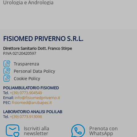
Urologia e Andrologia
lh3.googleusercontent.com
s.w.org
secured-pixel.com
translate-pa.googleapis.com
FISIOMED PRIVERNO S.R.L.
translate.google.com
Direttore Sanitario Dott. Franco Stirpe
translate.googleapis.com
P.IVA 02120420597
www.gstatic.com
Trasparenza
Personal Data Policy
Cookie Policy
POLIAMBULATORIO FISIOMED
Tel.
+(39) 0773.904549
Email:
info@fisiomedpriverno.it
PEC:
fisiomed@arubapec.it
LABORATORIO ANALISI POLILAB
Tel.
+(39) 0773.913098
Iscriviti alla
Prenota con
newsletter
WhatsApp