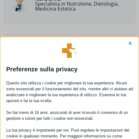
Specialista in Nutrizione, Dietologia,
Medicina Estetica
×
Come si può prenotare una visita?
La prenotazione di una visita specialistica e/o
esami specialistici presso il nostro Centro può
essere effettuata nelle seguenti modalità:
Preferenze sulla privacy
Telefonicamente al numero:
0773404549
Questo sito utilizza i cookie per migliorare la tua esperienza. Alcuni
sono essenziali per il funzionamento del sito, mentre altri ci aiutano ad
Tramite messaggio su Whats’app al
numero:
analizzare e migliorare la tua esperienza di utilizzo. Esamina le tue
3349933395
opzioni e fai la tua scelta.
Tramite email all’indirizzo di posta:
Se hai meno di 16 anni, assicurati di aver ricevuto il consenso di un
info@fisiomedpriverno.it
genitore o tutore per tutti i cookie non essenziali.
Compilando il modulo nella sezione
Contatti
La tua privacy è importante per noi. Puoi regolare le impostazioni dei
. Successivamente verrete ricontattati per
cookie in qualsiasi momento. Per maggiori informazioni su come
fissare un appuntamento.