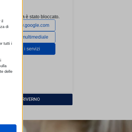
il
nza di
 tutti i
i
ulla
te delle
 POLILAB PRIVERNO
retto
utente