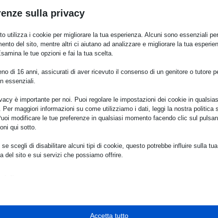
renze sulla privacy
o utilizza i cookie per migliorare la tua esperienza. Alcuni sono essenziali per 
l sabato con consegna dei
ento del sito, mentre altri ci aiutano ad analizzare e migliorare la tua esperie
Esamina le tue opzioni e fai la tua scelta.
o di 16 anni, assicurati di aver ricevuto il consenso di un genitore o tutore per
n essenziali.
ivacy è importante per noi. Puoi regolare le impostazioni dei cookie in qualsias
Per maggiori informazioni su come utilizziamo i dati, leggi la nostra politica s
Puoi modificare le tue preferenze in qualsiasi momento facendo clic sul pulsan
oni qui sotto.
se scegli di disabilitare alcuni tipi di cookie, questo potrebbe influire sulla tua
a del sito e sui servizi che possiamo offrire.
GUIDAMI AL
ziali
e e i servizi essenziali abilitano le funzioni di base e sono necessari per il cor
namento del sito web. Questi cookie e servizi non richiedono il consenso dell'
o il GDPR.
Mostra dettagli
Accetta tutto