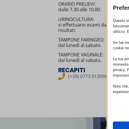
ORARIO PRELIEVI:
Prefe
dalle 7.30 alle 10.00.
URINOCULTURA:
Questo sit
si effettuano esami dal lunedì a
funzionam
risultati.
utilizzo. 
TAMPONE FARINGEO:
Se hai men
dal lunedì al sabato.
cookie no
TAMPONE VAGINALE:
La tua pr
dal lunedì al sabato.
momento. 
RECAPITI
privacy. 
impostazi
(+39) 0773.913098
Nota che, 
esperienz
Essen
I cooki
funzio
second