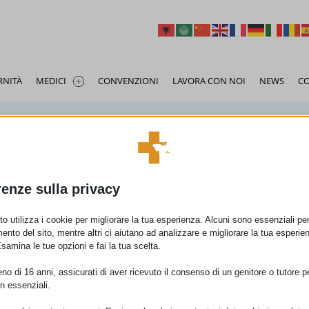
RNITÀ
MEDICI
CONVENZIONI
LAVORA CON NOI
NEWS
CO
a
oberta
Angiologia e Chirurgia Vascolare
Montanari Stefano
Broncopneum
Proia Tonino
Fisiomed Priverno
I nostri medici
enerale
Alfredo
Dermatologia e Venereologia
De Zuanni Marco
Dietologia e N
De Angelis Mar
gia e Diabetologia
Ginecologia ed Ostetricia
Zomparelli Samanta
Medicina dello
Piccione Eman
renze sulla privacy
rgia
gela
Neurologia
Zaccheo Filippo
Oculistica
De Cupis Mari
PAGINA PRECEDENTE
ngoiatria
atti Alba Sunshine
Podologia
Gulino Francesca
Reumatologia
Pantaneschi G
o utilizza i cookie per migliorare la tua esperienza. Alcuni sono essenziali per 
atria infantile
atore
Fisiatria e Medicina Riabilitativa
Pazzaglia Luca
Scarchilli Albe
ento del sito, mentre altri ci aiutano ad analizzare e migliorare la tua esperie
Esamina le tue opzioni e fai la tua scelta.
s Cinzia
Di Crosta Giuseppe
Stirpe Franco
ianmarco
Di Emma Claudio
Falco Pietro
o di 16 anni, assicurati di aver ricevuto il consenso di un genitore o tutore per
e
n essenziali.
lielmo
Curatulo Pietro Giacomo
Targa Abondi
Beatrice