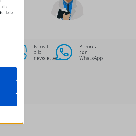
i
ulla
te delle
Iscriviti
Prenota
alla
con
retto
newsletter
WhatsApp
utente
 il loro
gateway di