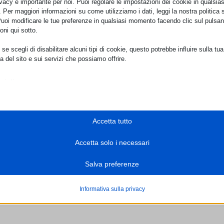
ivacy è importante per noi. Puoi regolare le impostazioni dei cookie in qualsias
Per maggiori informazioni su come utilizziamo i dati, leggi la nostra politica s
Puoi modificare le tue preferenze in qualsiasi momento facendo clic sul pulsan
oni qui sotto.
se scegli di disabilitare alcuni tipi di cookie, questo potrebbe influire sulla tua
a del sito e sui servizi che possiamo offrire.
ziali
POLIAMBULATORIO FISIOMED
Trasparenza
e e i servizi essenziali abilitano le funzioni di base e sono necessari per il cor
Tel.
+(39) 0773.904549
Personal Data Policy
namento del sito web. Questi cookie e servizi non richiedono il consenso dell'
Email:
info@fisiomedpriverno.it
PEC:
fisiomed@arubapec.it
o il GDPR.
Cookie Policy
Mostra dettagli
Accetta tutto
LABORATORIO ANALISI POLILAB
Tel.
+(39) 0773.913098
sari
cookie e servizi sono necessari per il corretto funzionamento del sito web, ma
Accetta solo i necessari
e_mid
o richiede il consenso dell'utente. Questo può includere, ma non è limitato a: 
e_sid
to, servizi captcha, servizi di prenotazione integrati.
Salva preferenze
Mostra dettagli
-*
ici
onsent_status
Informativa sulla privacy
e di statistica raccolgono informazioni sull'utilizzo, consentendoci di ottenere
livr.net
ns
zioni su come i visitatori interagiscono con il nostro sito web.
com
Mostra dettagli
ocalTimeZone