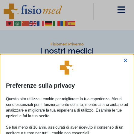
Fisiomed Priverno
I nostri medici
×
PAGINA PRECEDENTE
Preferenze sulla privacy
Madonna Alessio
Questo sito utilizza i cookie per migliorare la tua esperienza. Alcuni
Specialista in Psicologia e Psicoterapia
sono essenziali per il funzionamento del sito, mentre altri ci aiutano ad
analizzare e migliorare la tua esperienza di utilizzo. Esamina le tue
opzioni e fai la tua scelta.
Condividi sui social
Se hai meno di 16 anni, assicurati di aver ricevuto il consenso di un
genitore o tutore per tutti i cookie non essenziali.