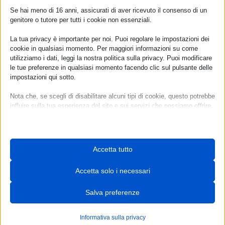
Se hai meno di 16 anni, assicurati di aver ricevuto il consenso di un
Condividi sui social
genitore o tutore per tutti i cookie non essenziali.
La tua privacy è importante per noi. Puoi regolare le impostazioni dei
cookie in qualsiasi momento. Per maggiori informazioni su come
utilizziamo i dati, leggi la nostra politica sulla privacy. Puoi modificare
le tue preferenze in qualsiasi momento facendo clic sul pulsante delle
impostazioni qui sotto.
Nota che, se scegli di disabilitare alcuni tipi di cookie, questo potrebbe
influire sulla tua esperienza del sito e sui servizi che possiamo offrire.
Essenziali
I cookie e i servizi essenziali abilitano le funzioni di base e sono
necessari per il corretto funzionamento del sito web. Questi cookie
Accetta tutto
e servizi non richiedono il consenso dell'utente secondo il GDPR.
FISIOMED PRIVERNO S.R.L.
Mostra dettagli
Accetta solo i necessari
Necessari
Direttore Sanitario Dott. Franco Stirpe
Questi cookie e servizi sono necessari per il corretto
__stripe_mid
Salva preferenze
P.IVA 02120420597
funzionamento del sito web, ma il loro utilizzo richiede il consenso
__stripe_sid
dell'utente. Questo può includere, ma non è limitato a: gateway di
Trasparenza
pagamento, servizi captcha, servizi di prenotazione integrati.
Informativa sulla privacy
_iub_cs-*
Personal Data Policy