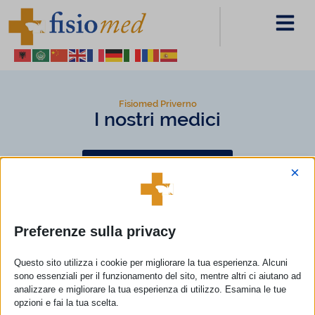
Fisiomed Priverno
I nostri medici
PAGINA PRECEDENTE
×
De Cupis Marina
Preferenze sulla privacy
Specialista in Ginecologia ed Ostetricia
Questo sito utilizza i cookie per migliorare la tua esperienza. Alcuni
ORARI
sono essenziali per il funzionamento del sito, mentre altri ci aiutano ad
analizzare e migliorare la tua esperienza di utilizzo. Esamina le tue
Martedì dalle 10:30 alle 13:00;
opzioni e fai la tua scelta.